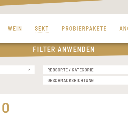
WEIN
SEKT
PROBIERPAKETE
AN
FILTER ANWENDEN
REBSORTE / KATEGORIE
GRAUER BURGUNDER
GESCHMACKSRICHTUNG
WEISSER BURGUNDER
BRUT
MÜLLER-THURGAU
EDELSÜSS
CO
SPÄTBURGUNDER ROSÉ
EDELSÜSS BARRIQUE
SPÄTBURGUNDER WEISSHERBST
EXTRA TROCKEN
SPÄTBURGUNDER ROTWEIN
HALBTROCKEN