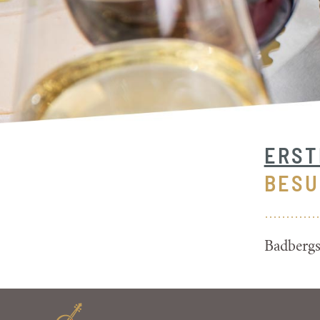
ERST
BESU
Badberg