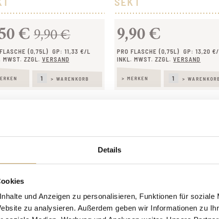
KT
SEKT
MAGNUM
,50 €
9,90 €
PINOT NOIR
9,90 €
SEKT
FLASCHE (0,75L)
GP: 11,33 €/L
PRO FLASCHE (0,75L)
GP: 13,20 €
PREMIUMSEKT
. MWST. ZZGL.
VERSAND
INKL. MWST. ZZGL.
VERSAND
SECCO
MERKEN
> MERKEN
> WARENKORB
> WARENKOR
WEISSWEIN-CUVÉE
PROBIERPAKET 6TETT FRÜHLING
PROBIERPAKET 6TETT TEAM FEINFRUCHT
PROBIERPAKET 6TETT BURGUNDER
Details
PROBIERPAKET 6TETT ROTWEIN
PROBIERPAKET 6TETT SPARGELGENUSS
Cookies
PROBIERPAKET 6TETT GRILLGENUSS
nhalte und Anzeigen zu personalisieren, Funktionen für soziale
 Mehrwertsteuer zzgl.
Versandkosten
und ggf. Nachnahmegebühren, wenn
PROBIERPAKET 6TETT GRAUBURGUNDER
Website zu analysieren. Außerdem geben wir Informationen zu I
Wein aus Deutschland – enthält Sulfite.