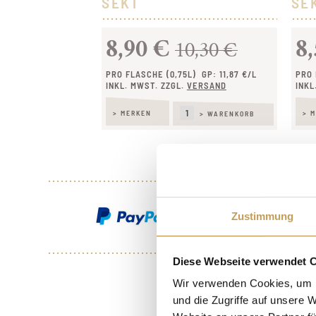
SEKT
SE
8,90 €
8
10,30 €
PRO FLASCHE (0,75L)
GP: 11,87 €/L
PRO 
INKL. MWST. ZZGL.
VERSAND
INKL
> MERKEN
> 
> WARENKORB
Zustimmung
Diese Webseite verwendet 
Wir verwenden Cookies, um I
* Alle Preise inkl. gesetzl.
und die Zugriffe auf unsere 