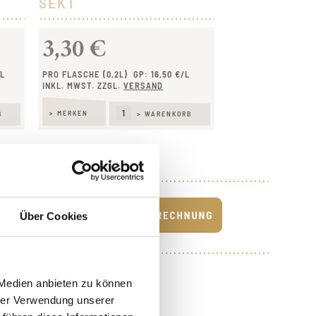
SEKT
3,30 €
/L
PRO FLASCHE (0,2L)
GP: 16,50 €/L
INKL. MWST. ZZGL.
VERSAND
> MERKEN
B
> WARENKORB
IG
Über Cookies
 Medien anbieten zu können
 nicht anders beschrieben.
-GOLD
hrer Verwendung unserer