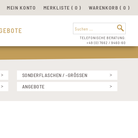
MEIN KONTO
MERKLISTE (
0
)
WARENKORB (
0
)
GEBOTE
TELEFONISCHE BERATUNG:
+49 (0) 7662 / 9460-60
SONDERFLASCHEN / -GRÖSSEN
0.2 L
ANGEBOTE
0.275 L
MÜLLER-THURGAU
0.375 L
MÜLLER-THURGAU, MUSKATELLER
0.5 L
PROBIERPAKET 6TETT GRILLGENUSS
0.75 L
SECCO
1 L
SEKT