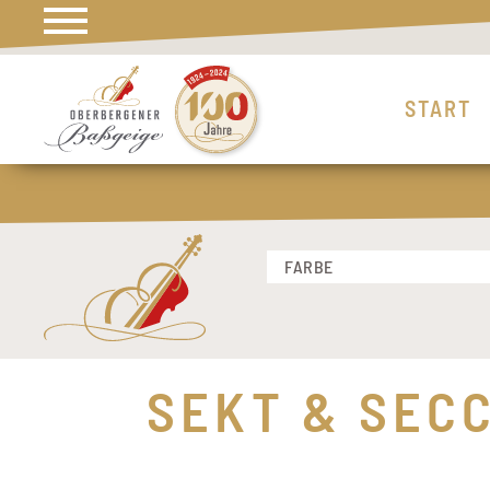
START
FARBE
ROSÉ
ROT
WEISS
SEKT & SEC