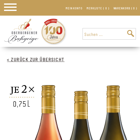
MEIN KONTO
MERKLISTE (
0
)
WARENKORB (
0
)
< ZURÜCK ZUR ÜBERSICHT