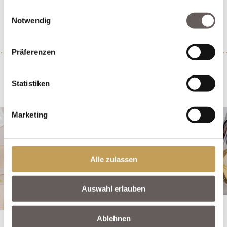
gesammelt haben.
Einwilligungsauswahl
Notwendig
Präferenzen
* Alle Preise inkl. gesetzl. Mehrwertsteuer zzgl.
Versandkosten
und ggf.
Statistiken
Nachnahmegebühren, wenn nicht anders beschrieben.
Wein aus Deutschland – enthält Sulfite.
Marketing
Alle zulassen
Auswahl erlauben
Ablehnen
ERSTMAL PROBIEREN?