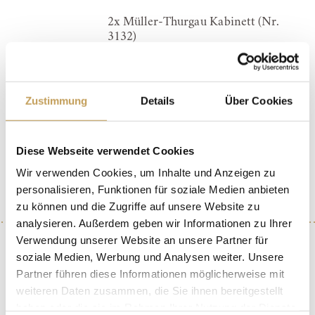
2x Müller-Thurgau Kabinett (Nr.
3132)
> MERKEN
> WARENKORB
Zustimmung
Details
Über Cookies
Sofort versandfertig, Lieferzeit 4-6 Werktage
ALLE PREISE VERSTEHEN SICH INKLUSIVE DER
Diese Webseite verwendet Cookies
GESETZL. MWST. UND ZZGL.
VERSANDKOSTEN
.
Wir verwenden Cookies, um Inhalte und Anzeigen zu
WEIN AUS DEUTSCHLAND – ENTHÄLT SULFITE.
personalisieren, Funktionen für soziale Medien anbieten
zu können und die Zugriffe auf unsere Website zu
analysieren. Außerdem geben wir Informationen zu Ihrer
Verwendung unserer Website an unsere Partner für
soziale Medien, Werbung und Analysen weiter. Unsere
Partner führen diese Informationen möglicherweise mit
weiteren Daten zusammen, die Sie ihnen bereitgestellt
haben oder die sie im Rahmen Ihrer Nutzung der Dienste