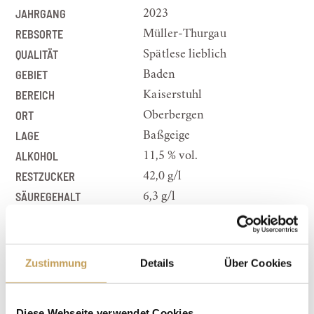
JAHRGANG
2023
REBSORTE
Müller-Thurgau
QUALITÄT
Spätlese lieblich
GEBIET
Baden
BEREICH
Kaiserstuhl
ORT
Oberbergen
LAGE
Baßgeige
ALKOHOL
11,5 % vol.
RESTZUCKER
42,0 g/l
SÄUREGEHALT
6,3 g/l
INHALT
0,75 l
FARBE
goldgelb
CHARAKTER
dichte Aromen von
Zustimmung
Details
Über Cookies
Dörrobst, getrockneten
Aprikosen,Muskataromen,
cremige Süße
Diese Webseite verwendet Cookies