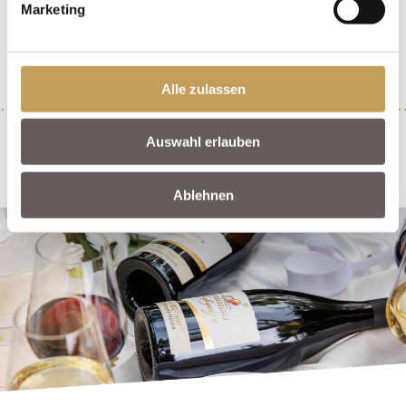
Marketing
Alle zulassen
Auswahl erlauben
* Alle Preise inkl. gesetzl. Mehrwertsteuer zzgl.
Versandkosten
und ggf.
Nachnahmegebühren, wenn nicht anders beschrieben.
Wein aus Deutschland – enthält Sulfite.
Ablehnen