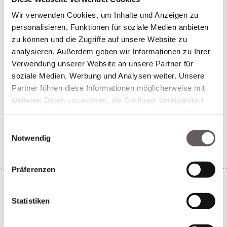
LAGERDAUER
4 - 5
Wir verwenden Cookies, um Inhalte und Anzeigen zu
SERVIERTEMPERATUR
8 - 10° C
personalisieren, Funktionen für soziale Medien anbieten
PASST ZU
zu vielen geselligen Anlässen
zu können und die Zugriffe auf unsere Website zu
analysieren. Außerdem geben wir Informationen zu Ihrer
Verwendung unserer Website an unsere Partner für
> MERKEN
> WARENKORB
soziale Medien, Werbung und Analysen weiter. Unsere
Partner führen diese Informationen möglicherweise mit
Sofort versandfertig, Lieferzeit 4-6 Werktage
weiteren Daten zusammen, die Sie ihnen bereitgestellt
haben oder die sie im Rahmen Ihrer Nutzung der Dienste
ALLE PREISE VERSTEHEN SICH INKLUSIVE DER
gesammelt haben.
GESETZL. MWST. UND ZZGL.
VERSANDKOSTEN
.
Einwilligungsauswahl
Notwendig
WEIN AUS DEUTSCHLAND – ENTHÄLT SULFITE.
Präferenzen
Statistiken