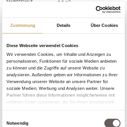
SÄUREGEHALT
6,6 g/l
INHALT
0,75 l
FARBE
helles Goldgelb mit
grünlichem Schimmer
Zustimmung
Details
Über Cookies
CHARAKTER
Geruch von grünem Apfel,
Mango u. Honig, im
Geschmack von kräftiger
Diese Webseite verwendet Cookies
Substanz mit viel Fülle u.
Wir verwenden Cookies, um Inhalte und Anzeigen zu
Schmelz
personalisieren, Funktionen für soziale Medien anbieten
LAGERDAUER
6 - 8
zu können und die Zugriffe auf unsere Website zu
SERVIERTEMPERATUR
9 - 12° C
analysieren. Außerdem geben wir Informationen zu Ihrer
PASST ZU
kräftigem, dunklen Fleisch
Verwendung unserer Website an unsere Partner für
soziale Medien, Werbung und Analysen weiter. Unsere
Partner führen diese Informationen möglicherweise mit
> MERKEN
> WARENKORB
weiteren Daten zusammen, die Sie ihnen bereitgestellt
haben oder die sie im Rahmen Ihrer Nutzung der Dienste
Sofort versandfertig, Lieferzeit 4-6 Werktage
gesammelt haben.
Einwilligungsauswahl
Notwendig
ALLE PREISE VERSTEHEN SICH INKLUSIVE DER